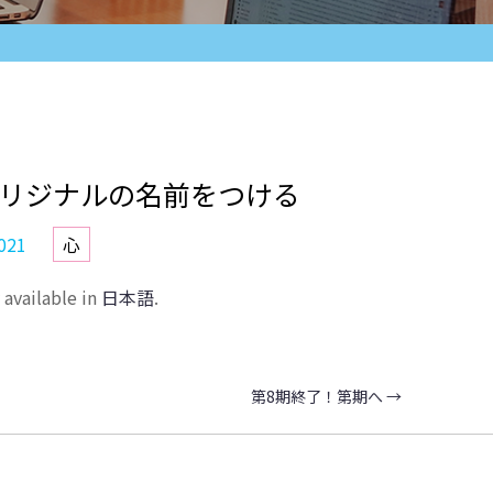
分オリジナルの名前をつける
021
心
y available in
日本語
.
第8期終了！第期へ
→