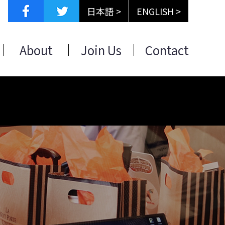
日本語 >
ENGLISH >
About
Join Us
Contact