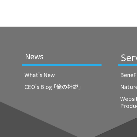
Ser
News
What's New
BeneF
CEO's Blog ｢俺の社説｣
Natur
Websi
Produ