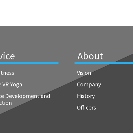
vice
About
itness
Vision
e VR Yoga
Company
te Development and
History
ction
Officers