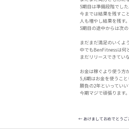
5期目は準備段階でした
今までは結果を残すこ
人も増やし結果を残す
5期目の途中からは次
まだまだ満足のいくよ
中でもBenFitnes
まだリリースできてい
お金は稼ぐより使う方
5,6期はお金を使うこ
勝負の2年といっていい
今期マジで頑張ります
←
あけましておめでとうござ