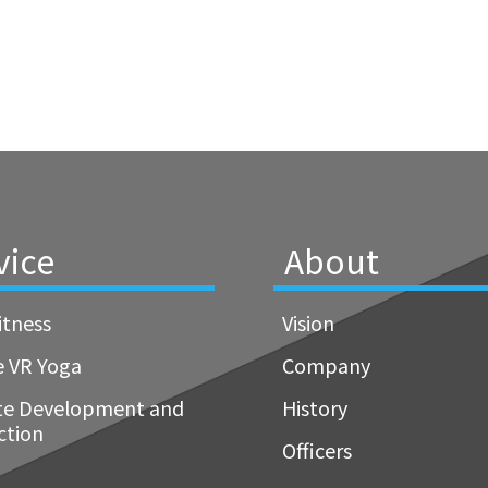
vice
About
itness
Vision
e VR Yoga
Company
te Development and
History
ction
Officers