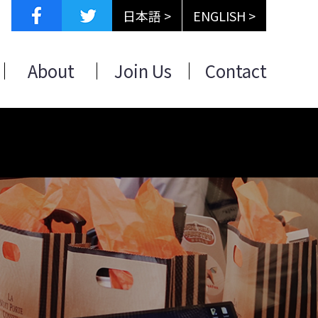
日本語 >
ENGLISH >
About
Join Us
Contact