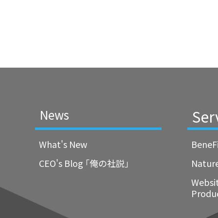
Ser
News
What's New
BeneF
CEO's Blog ｢俺の社説｣
Natur
Websi
Produ