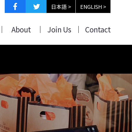
日本語 >
ENGLISH >
About
Join Us
Contact