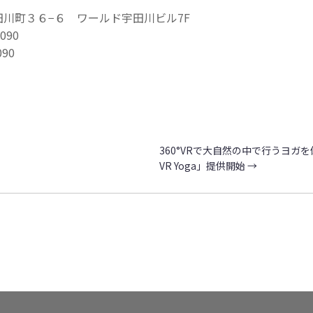
川町３６−６ ワールド宇田川ビル7F
090
090
）
360°VRで大自然の中で行うヨガを体
VR Yoga」提供開始
→