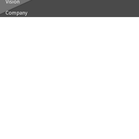
Vision
Company
History
Officers
Join Us
Career
Team
プライバシーポリシー
お問い合わせ
©株式会社Alfree All Rights Reserved.