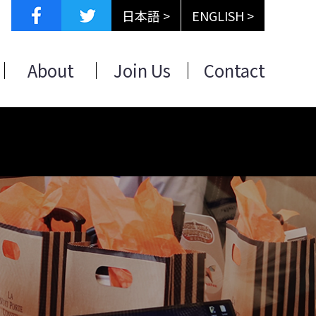
日本語 >
ENGLISH >
About
Join Us
Contact