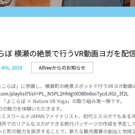
inよこらぼ 横瀬の絶景で行うVR動画ヨガを配
4th, 2018
Alfreeからのお知らせ
よこらぼ」に参画し、横瀬町の絶景スポットで行うVRヨガ動画
com/playlist?list=PL_NSPL2HhlgtXO80n0oi7ycdJlGI_3f2L
こらぼ × Nature VR Yoga」の取り組み第一弾です。
町の魅力を体験いただきます。
ミスワールドJAPANファイナリスト、初代ミスヨガでもある
場所でのリアルなヨガができる旅行パッケージの作成を予定し
験へと町の魅力を訴求することで、新たな観光需要の創出と地域