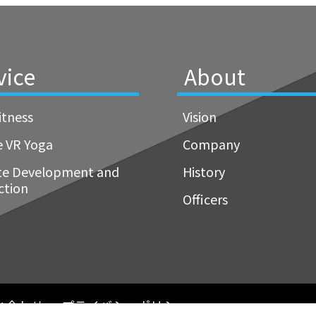
vice
About
itness
Vision
e VR Yoga
Company
te Development and
History
ction
Officers
い合わせ
プライバシーポリシー