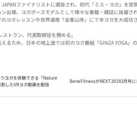
ORLD JAPANファイナリストに選抜され、初代「ミス・ヨガ」を
ョン出場、ヨガポーズモデルとして様々な書籍・雑誌に抜擢さ
でのヨガレッスンや世界遺産「金峯山寺」にて寺ヨガを大成功
ブレストラン、代表取締役を務める。
えるため、日本の地上波では初のヨガ番組「GINZA YOGA」
行うヨガを体験できる「Nature
BeneFitnessがNEXT20192
で撮影したVRヨガ動画を配信