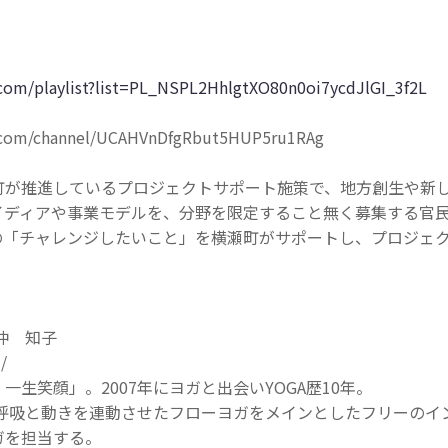
com/playlist?list=PL_NSPL2HhlgtXO80n0oi7ycdJlGI_3f2L
.com/channel/UCAHVnDfgRbut5HUP5ru1RAg
町が推進しているプロジェクトサポート施策で、地方創生や新
イディアや事業モデルを、分野を限定すること無く募集する官
の「チャレンジしたいこと」を横瀬町がサポートし、プロジェ
沖 知子
/
一生笑顔」。2007年にヨガと出会いYOGA歴10年。
、呼吸と動きを連動させたフローヨガをメインとしたフリーのイ
ガを担当する。