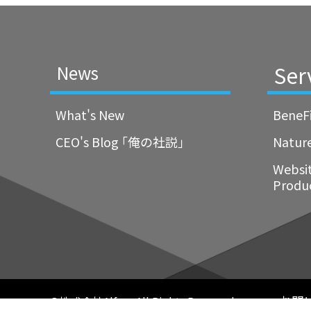
Ser
News
What's New
BeneF
CEO's Blog ｢俺の社説｣
Natur
Websi
Produ
お問
©株式会社Alfree All Rights Reserved.